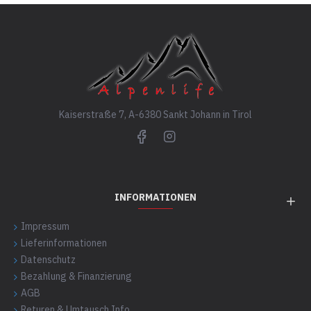
Kaiserstraße 7, A-6380 Sankt Johann in Tirol
INFORMATIONEN
Impressum
Lieferinformationen
Datenschutz
Bezahlung & Finanzierung
AGB
Returen & Umtausch Info