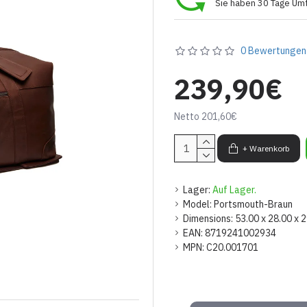
Sie haben 30 Tage Um
0 Bewertungen
239,90€
Netto 201,60€
+ Warenkorb
Lager:
Auf Lager.
Model:
Portsmouth-Braun
Dimensions:
53.00 x 28.00 x 
EAN:
8719241002934
MPN:
C20.001701