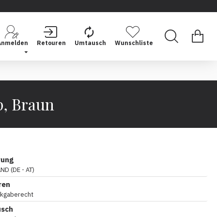
Anmelden
Retouren
Umtausch
Wunschliste
p, Braun
rung
D (DE - AT)
ren
ckgaberecht
usch