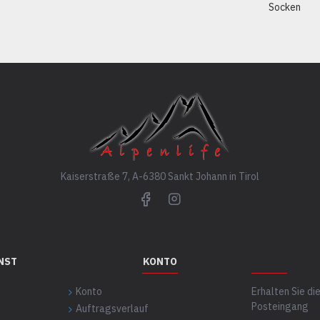
Socken
Kaiserstraße 7, A-6380 Sankt Johann in Tirol
NST
KONTO
Konto
Erhalten Sie d
Posteingang
Auftragsverlauf