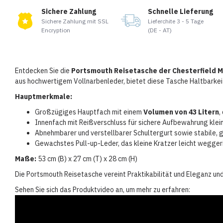
Sichere Zahlung
Schnelle Lieferung
Sichere Zahlung mit SSL
Lieferchite 3 - 5 Tage
Encryption
(DE - AT)
Entdecken Sie die
Portsmouth Reisetasche der Chesterfield 
aus hochwertigem Vollnarbenleder, bietet diese Tasche Haltbarkei
Hauptmerkmale:
Großzügiges Hauptfach mit einem
Volumen von 43 Litern
,
Innenfach mit Reißverschluss für sichere Aufbewahrung kle
Abnehmbarer und verstellbarer Schultergurt sowie stabile, g
Gewachstes Pull-up-Leder, das kleine Kratzer leicht wegge
Maße:
53 cm (B) x 27 cm (T) x 28 cm (H)
Die Portsmouth Reisetasche vereint Praktikabilität und Eleganz und i
Sehen Sie sich das Produktvideo an, um mehr zu erfahren: