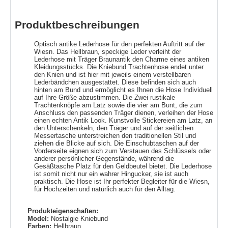
Produktbeschreibungen
Optisch antike Lederhose für den perfekten Auftritt auf der
Wiesn. Das Hellbraun, speckige Leder verleiht der
Lederhose mit Träger Braunantik den Charme eines antiken
Kleidungsstücks. Die Kniebund Trachtenhose endet unter
den Knien und ist hier mit jeweils einem verstellbaren
Lederbändchen ausgestattet. Diese befinden sich auch
hinten am Bund und ermöglicht es Ihnen die Hose Individuell
auf Ihre Größe abzustimmen. Die Zwei rustikale
Trachtenknöpfe am Latz sowie die vier am Bunt, die zum
Anschluss den passenden Träger dienen, verleihen der Hose
einen echten Antik Look. Kunstvolle Stickereien am Latz, an
den Unterschenkeln, den Träger und auf der seitlichen
Messertasche unterstreichen den traditionellen Stil und
ziehen die Blicke auf sich. Die Einschubtaschen auf der
Vorderseite eignen sich zum Verstauen des Schlüssels oder
anderer persönlicher Gegenstände, während die
Gesäßtasche Platz für den Geldbeutel bietet. Die Lederhose
ist somit nicht nur ein wahrer Hingucker, sie ist auch
praktisch. Die Hose ist Ihr perfekter Begleiter für die Wiesn,
für Hochzeiten und natürlich auch für den Alltag.
Produkteigenschaften:
Model:
Nostalgie Kniebund
Farben:
Hellbraun