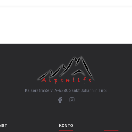
Kaiserstraße 7, A-6380 Sankt Johann in Tirol
NST
KONTO