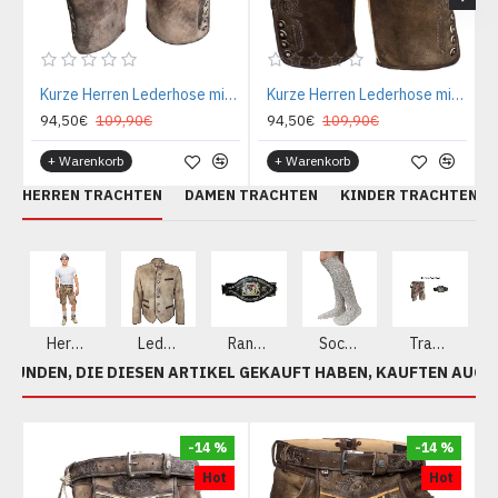
Kurze Herren Lederhose mit Gürtel, Krone
Kurze Herren Lederhose mit Gürtel, Karl
94,50€
109,90€
94,50€
109,90€
+ Warenkorb
+ Warenkorb
HERREN TRACHTEN
DAMEN TRACHTEN
KINDER TRACHTEN
Herren Lederhosen aus echtem Leder
Lederjacke
Ranzen - Gürtel
Socken
Trachten Sets
KUNDEN, DIE DIESEN ARTIKEL GEKAUFT HABEN, KAUFTEN AUCH
-14 %
-14 %
Hot
Hot