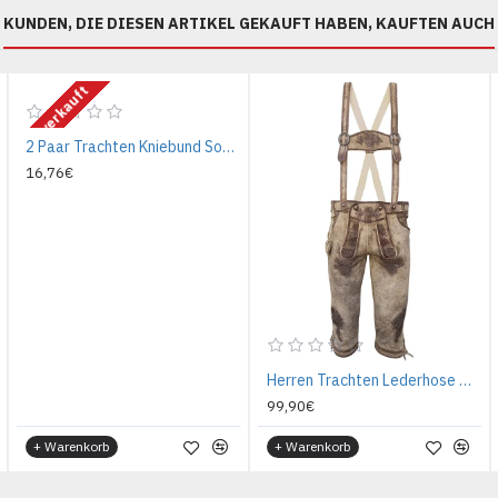
KUNDEN, DIE DIESEN ARTIKEL GEKAUFT HABEN, KAUFTEN AUCH
Ausverkauft
2 Paar Trachten Kniebund Socken Natur
16,76€
Herren Trachten Lederhose mit Träger, Hellbraun, Büffel Leder, Nostalgie Kniebund
99,90€
+ Warenkorb
+ Warenkorb