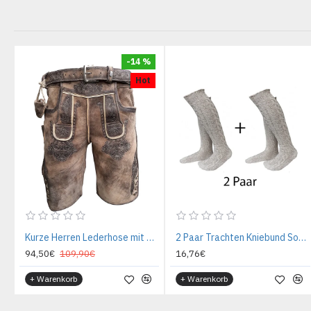
-14 %
Hot
Kurze Herren Lederhose mit Gürtel, Krone
2 Paar Trachten Kniebund Socken beige/meliert
94,50€
109,90€
16,76€
+ Warenkorb
+ Warenkorb