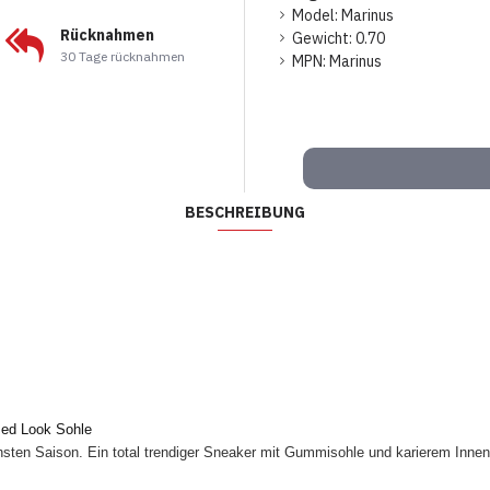
Model:
Marinus
Rücknahmen
Gewicht:
0.70
30 Tage rücknahmen
MPN:
Marinus
BESCHREIBUNG
sed Look Sohle
sten Saison. Ein total trendiger Sneaker mit Gummisohle und karierem Innenf