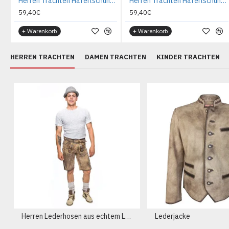
Herren Trachten Haferlschuhe schwarz
Herren Trachten Haferlschuhe Dunkelbraun
59,40€
59,40€
+ Warenkorb
+ Warenkorb
HERREN TRACHTEN
DAMEN TRACHTEN
KINDER TRACHTEN
Herren Lederhosen aus echtem Leder
Lederjacke