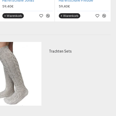
Haferlschuhe Jonas
Haferlschuhe Freddie
59,40€
59,40€
+ Warenkorb
+ Warenkorb
Trachten Sets