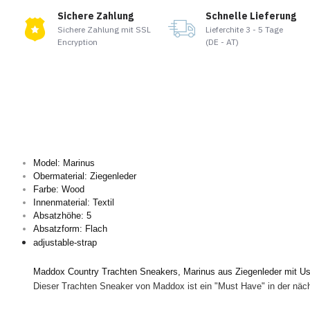
Sichere Zahlung
Schnelle Lieferung
Sichere Zahlung mit SSL
Lieferchite 3 - 5 Tage
Encryption
(DE - AT)
Model: Marinus
Obermaterial: Ziegenleder
Farbe: Wood
Innenmaterial: Textil
Absatzhöhe: 5
Absatzform: Flach
adjustable-strap
Maddox Country Trachten Sneakers, Marinus aus Ziegenleder mit U
Dieser Trachten Sneaker von Maddox ist ein "Must Have" in der näch