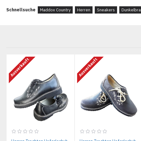
Schnellsuche
Maddox Country
Herren
Sneakers
Dunkelbra
Ausverkauft
Ausverkauft