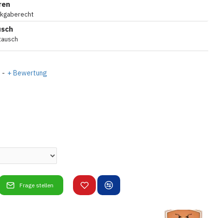
ren
ckgaberecht
usch
tausch
-
+ Bewertung
Frage stellen