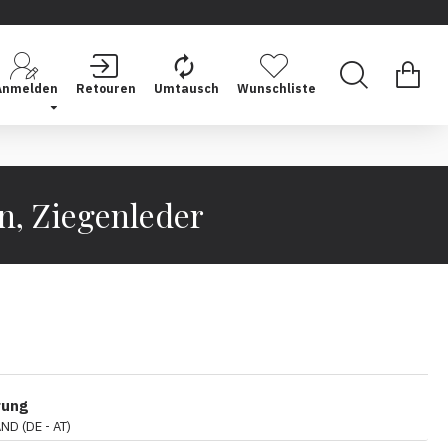
Anmelden
Retouren
Umtausch
Wunschliste
n, Ziegenleder
rung
D (DE - AT)