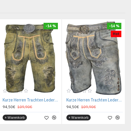
-14 %
-14 %
Hot
Kurze Herren Trachten Lederhose mit Gürtel, Olive Meliert, Wildbockleder, Antik
Kurze Herren Trachten Lederhose mit Gürtel, Antik Smoke, Wildbockleder, Alpen Spirit
94,50€
109,90€
94,50€
109,90€
+ Warenkorb
+ Warenkorb