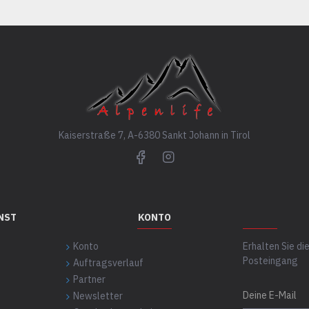
Kaiserstraße 7, A-6380 Sankt Johann in Tirol
NST
KONTO
Konto
Erhalten Sie d
Posteingang
Auftragsverlauf
Partner
Newsletter