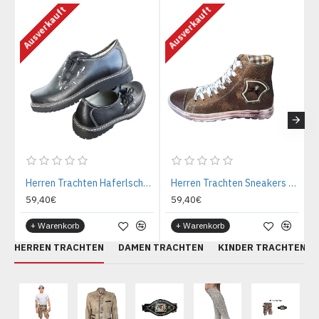
Ausverkauft
Ausverkauft
A
Herren Trachten Haferlschuhe schwarz
Herren Trachten Sneakers Dunkelbraun
59,40€
59,40€
+ Warenkorb
+ Warenkorb
HERREN TRACHTEN
DAMEN TRACHTEN
KINDER TRACHTEN