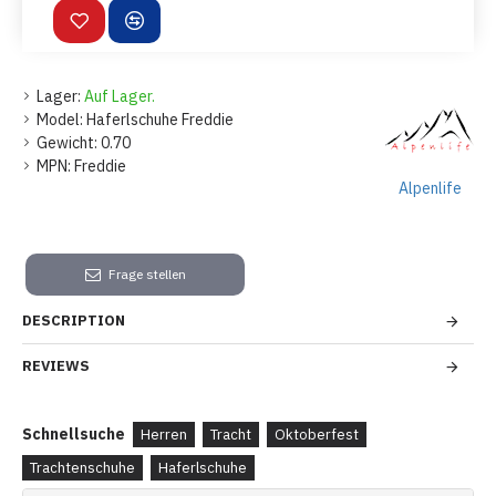
Lager:
Auf Lager.
Model:
Haferlschuhe Freddie
Gewicht:
0.70
MPN:
Freddie
Alpenlife
Frage stellen
DESCRIPTION
REVIEWS
Schnellsuche
Herren
Tracht
Oktoberfest
Trachtenschuhe
Haferlschuhe