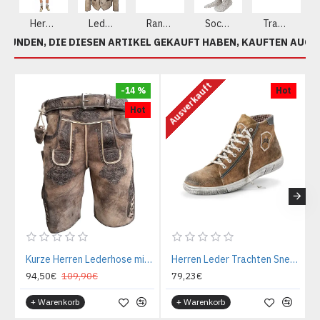
Herren Lederhosen aus echtem Leder
Lederjacke
Ranzen - Gürtel
Socken
Trachten Sets
KUNDEN, DIE DIESEN ARTIKEL GEKAUFT HABEN, KAUFTEN AUCH
Ausverkauft
-14 %
Hot
Hot
Kurze Herren Lederhose mit Gürtel, Krone
Herren Leder Trachten Sneakers Dunkelbraun, Ziegenleder
94,50€
109,90€
79,23€
+ Warenkorb
+ Warenkorb