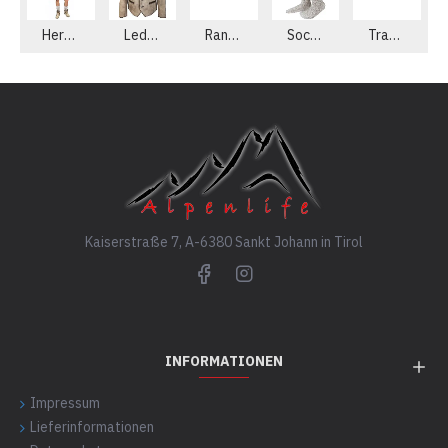
Herren Lederhosen aus echtem Leder
Lederjacke
Ranzen - Gürtel
Socken
Trachten Sets
Kaiserstraße 7, A-6380 Sankt Johann in Tirol
INFORMATIONEN
Impressum
Lieferinformationen