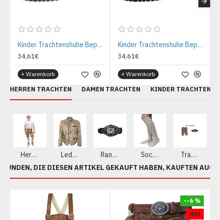
Kinder Trachtenshuhe Beppo Hellbraun
Kinder Trachtenshuhe Beppo Dunkelbraun
34,61€
34,61€
+ Warenkorb
+ Warenkorb
HERREN TRACHTEN
DAMEN TRACHTEN
KINDER TRACHTEN
Herren Lederhosen aus echtem Leder
Lederjacke
Ranzen - Gürtel
Socken
Trachten Sets
KUNDEN, DIE DIESEN ARTIKEL GEKAUFT HABEN, KAUFTEN AUCH
A
--6 %
Hot