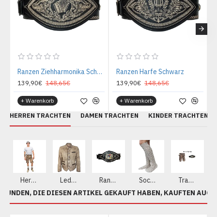
Ranzen Ziehharmonika Schwarz
Ranzen Harfe Schwarz
139,90€
148,65€
139,90€
148,65€
+ Warenkorb
+ Warenkorb
HERREN TRACHTEN
DAMEN TRACHTEN
KINDER TRACHTEN
Herren Lederhosen aus echtem Leder
Lederjacke
Ranzen - Gürtel
Socken
Trachten Sets
KUNDEN, DIE DIESEN ARTIKEL GEKAUFT HABEN, KAUFTEN AUCH