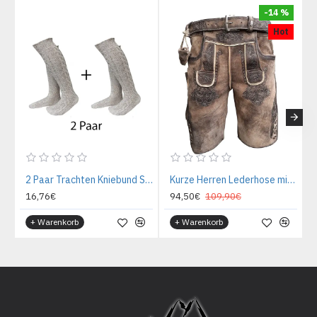
-14 %
Hot
2 Paar Trachten Kniebund Socken beige/meliert
Kurze Herren Lederhose mit Gürtel, Krone
16,76€
94,50€
109,90€
+ Warenkorb
+ Warenkorb