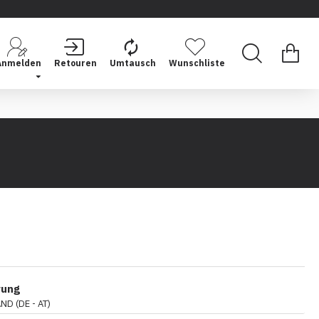
Anmelden
Retouren
Umtausch
Wunschliste
rung
D (DE - AT)