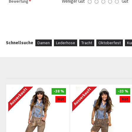
Weniger Gut
Gut
Bewertung
Schnellsuche
Damen
Lederhose
Tracht
Oktoberfest
Ku
Ausverkauft
Ausverkauft
-38 %
-33 %
Hot
Hot