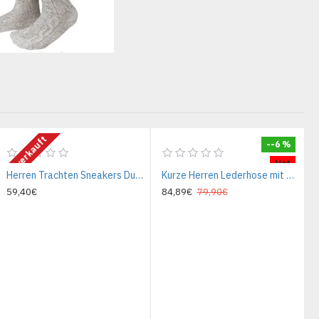
Ausverkauft
--6 %
Hot
Herren Trachten Sneakers Dunkelbraun
Kurze Herren Lederhose mit Gürtel, Oldtimer
59,40€
84,89€
79,90€