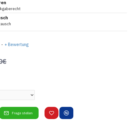
ren
ckgaberecht
usch
tausch
-
+ Bewertung
0€
Frage stellen