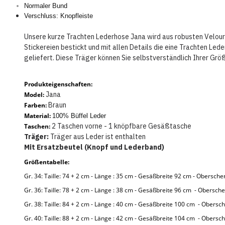
Normaler Bund
Verschluss: Knopfleiste
Unsere kurze Trachten Lederhose Jana wird aus robusten Velours
Stickereien bestickt und mit allen Details die eine Trachten L
geliefert. Diese Träger können Sie selbstverständlich Ihrer Gr
Produkteigenschaften:
Jana
Model:
Braun
Farben:
Material:
100% Büffel Leder
2 Taschen vorne - 1 knöpfbare Gesäßtasche
Taschen:
Träger:
Träger aus Leder ist enthalten
Mit Ersatzbeutel (Knopf und Lederband)
Größentabelle:
Gr. 34: Taille: 74 + 2 cm - Länge : 35 cm - Gesäßbreite 92 cm - Obersch
Gr. 36: Taille: 78 + 2 cm - Länge : 38 cm - Gesäßbreite 96 cm - Obersch
Gr. 38: Taille: 84 + 2 cm - Länge : 40 cm - Gesäßbreite 100 cm - Obersc
Gr. 40: Taille: 88 + 2 cm - Länge : 42 cm - Gesäßbreite 104 cm - Obersc