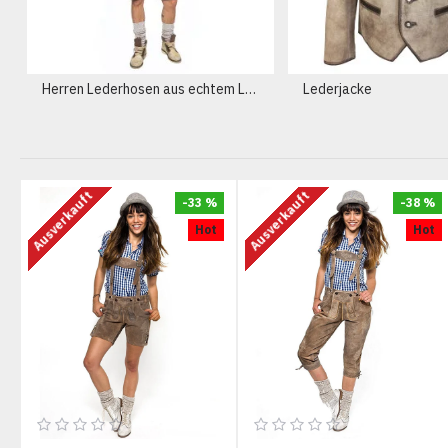
Herren Lederhosen aus echtem Leder
Lederjacke
Ausverkauft
Ausverkauft
-33 %
-38 %
Hot
Hot