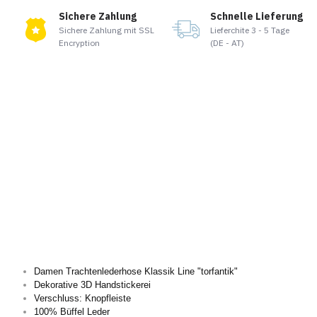
Sichere Zahlung
Schnelle Lieferung
Sichere Zahlung mit SSL
Lieferchite 3 - 5 Tage
Encryption
(DE - AT)
Damen Trachtenlederhose Klassik Line "torfantik"
Dekorative 3D Handstickerei
Verschluss: Knopfleiste
100% Büffel Leder