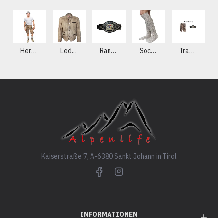
Herren Lederhosen aus echtem Leder
Lederjacke
Ranzen - Gürtel
Socken
Trachten Sets
Kaiserstraße 7, A-6380 Sankt Johann in Tirol
INFORMATIONEN