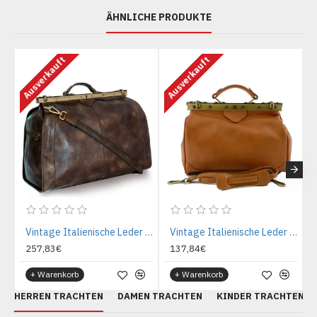
ÄHNLICHE PRODUKTE
Ausverkauft
Ausverkauft
A
Vintage Italienische Leder Reisetasche Antik Altbraun (XL)
Vintage Italienische Leder Doktortasche Cognac (M)
257,83€
137,84€
+ Warenkorb
+ Warenkorb
HERREN TRACHTEN
DAMEN TRACHTEN
KINDER TRACHTEN