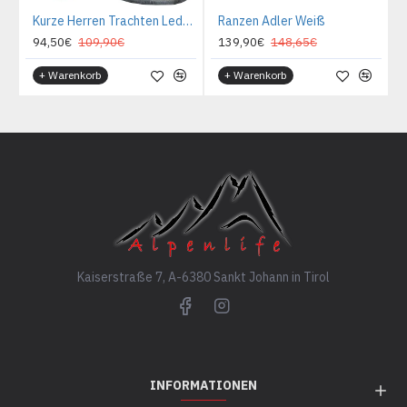
Kurze Herren Trachten Lederhose mit Gürtel, Antik Smoke, Wildbockleder, Alpen Spirit
Ranzen Adler Weiß
94,50€
109,90€
139,90€
148,65€
+ Warenkorb
+ Warenkorb
Kaiserstraße 7, A-6380 Sankt Johann in Tirol
INFORMATIONEN